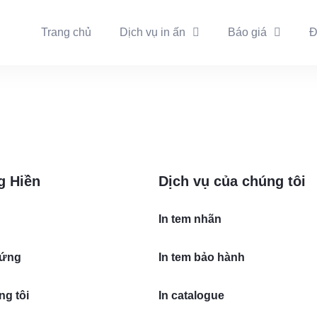
Trang chủ
Dịch vụ in ấn
Báo giá
Đ
g Hiền
Dịch vụ của chúng tôi
In tem nhãn
cứng
In tem bảo hành
ng tôi
In catalogue