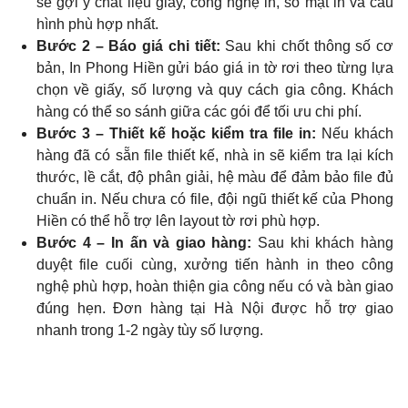
sẽ gợi ý chất liệu giấy, công nghệ in, số mặt in và cấu
hình phù hợp nhất.
Bước 2 – Báo giá chi tiết:
Sau khi chốt thông số cơ
bản, In Phong Hiền gửi báo giá in tờ rơi theo từng lựa
chọn về giấy, số lượng và quy cách gia công. Khách
hàng có thể so sánh giữa các gói để tối ưu chi phí.
Bước 3 – Thiết kế hoặc kiểm tra file in:
Nếu khách
hàng đã có sẵn file thiết kế, nhà in sẽ kiểm tra lại kích
thước, lề cắt, độ phân giải, hệ màu để đảm bảo file đủ
chuẩn in. Nếu chưa có file, đội ngũ thiết kế của Phong
Hiền có thể hỗ trợ lên layout tờ rơi phù hợp.
Bước 4 – In ấn và giao hàng:
Sau khi khách hàng
duyệt file cuối cùng, xưởng tiến hành in theo công
nghệ phù hợp, hoàn thiện gia công nếu có và bàn giao
đúng hẹn. Đơn hàng tại Hà Nội được hỗ trợ giao
nhanh trong 1-2 ngày tùy số lượng.