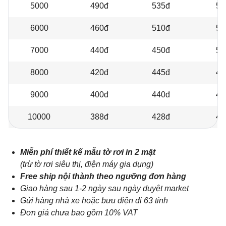
5000
490đ
535đ
59
6000
460đ
510đ
56
7000
440đ
450đ
51
8000
420đ
445đ
49
9000
400đ
440đ
49
10000
388đ
428đ
48
Miễn phí thiết kế mẫu tờ rơi in 2 mặt
(trừ tờ rơi siêu thị, điện máy gia dụng)
Free ship nội thành theo ngưỡng đơn hàng
Giao hàng sau 1-2 ngày sau ngày duyệt market
Gửi hàng nhà xe hoặc bưu điện đi 63 tỉnh
Đơn giá chưa bao gồm 10% VAT