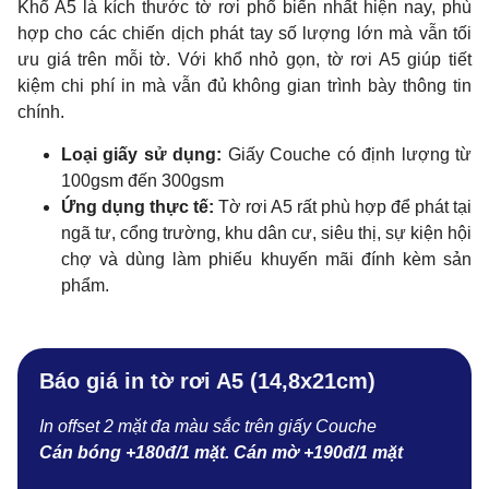
Khổ A5 là kích thước tờ rơi phổ biến nhất hiện nay, phù
hợp cho các chiến dịch phát tay số lượng lớn mà vẫn tối
ưu giá trên mỗi tờ. Với khổ nhỏ gọn, tờ rơi A5 giúp tiết
kiệm chi phí in mà vẫn đủ không gian trình bày thông tin
chính.
Loại giấy sử dụng:
Giấy Couche có định lượng từ
100gsm đến 300gsm
Ứng dụng thực tế:
Tờ rơi A5 rất phù hợp để phát tại
ngã tư, cổng trường, khu dân cư, siêu thị, sự kiện hội
chợ và dùng làm phiếu khuyến mãi đính kèm sản
phẩm.
Báo giá in tờ rơi A5 (14,8x21cm)
In offset 2 mặt đa màu sắc trên giấy Couche
Cán bóng +180đ/1 mặt. Cán mờ +190đ/1 mặt