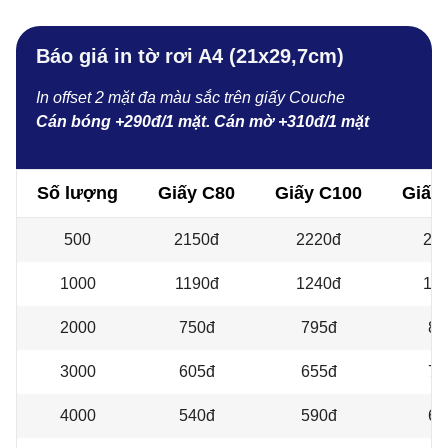
Báo giá in tờ rơi A4 (21x29,7cm)
In offset 2 mặt đa màu sắc trên giấy Couche
Cán bóng +290đ/1 mặt. Cán mờ +310đ/1 mặt
Số lượng
Giấy C80
Giấy C100
Giấy
500
2150đ
2220đ
22
1000
1190đ
1240đ
12
2000
750đ
795đ
85
3000
605đ
655đ
70
4000
540đ
590đ
64