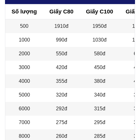
Số lượng
Giấy C80
Giấy C100
Giấy
500
1910đ
1950đ
19
1000
990đ
1030đ
10
2000
550đ
580đ
61
3000
420đ
450đ
47
4000
355đ
380đ
41
5000
320đ
340đ
37
6000
292đ
315đ
34
7000
275đ
295đ
32
8000
260đ
285đ
31