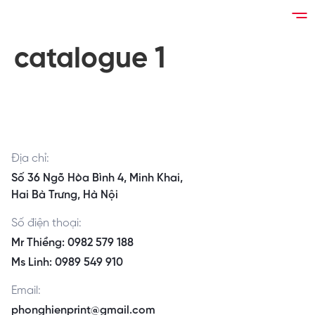
catalogue 1
Địa chỉ:
Số 36 Ngõ Hòa Bình 4, Minh Khai,
Hai Bà Trưng, Hà Nội
Số điện thoại:
Mr Thiềng: 0982 579 188
Ms Linh: 0989 549 910
Email:
phonghienprint@gmail.com