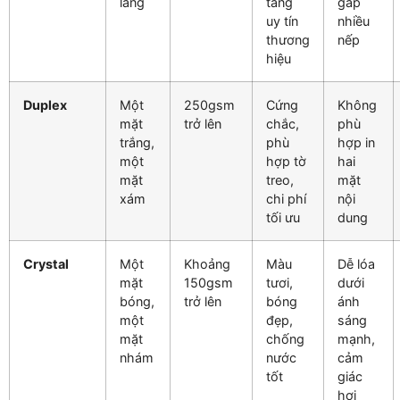
láng
tăng
gấp
uy tín
nhiều
thương
nếp
hiệu
Duplex
Một
250gsm
Cứng
Không
mặt
trở lên
chắc,
phù
trắng,
phù
hợp in
một
hợp tờ
hai
mặt
treo,
mặt
xám
chi phí
nội
tối ưu
dung
Crystal
Một
Khoảng
Màu
Dễ lóa
mặt
150gsm
tươi,
dưới
bóng,
trở lên
bóng
ánh
một
đẹp,
sáng
mặt
chống
mạnh,
nhám
nước
cảm
tốt
giác
hơi