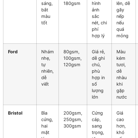
sáng,
180gsm
hình
lên, dễ
bắt
ảnh
gãy
màu
sắc
nếp
tốt
nét, chi
nếu
phí
quá
hợp lý
mỏng
Ford
Nhám
80gsm,
Giá rẻ,
Màu
nhẹ,
100gsm,
dễ ghi
kém
tự
120gsm
chú,
tươi,
nhiên,
phù
dễ
dễ
hợp in
nhàu
viết
số
khi
lượng
gặp
lớn
nước
Bristol
Bìa
200gsm,
Cứng
Giá
cứng,
250gsm,
cáp,
cao
hai
300gsm
sang
hơn,
mặt
trọng,
khó