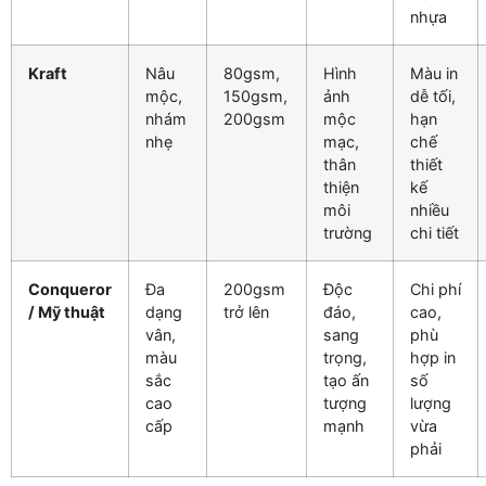
nhựa
Kraft
Nâu
80gsm,
Hình
Màu in
mộc,
150gsm,
ảnh
dễ tối,
nhám
200gsm
mộc
hạn
nhẹ
mạc,
chế
thân
thiết
thiện
kế
môi
nhiều
trường
chi tiết
Conqueror
Đa
200gsm
Độc
Chi phí
/ Mỹ thuật
dạng
trở lên
đáo,
cao,
vân,
sang
phù
màu
trọng,
hợp in
sắc
tạo ấn
số
cao
tượng
lượng
cấp
mạnh
vừa
phải